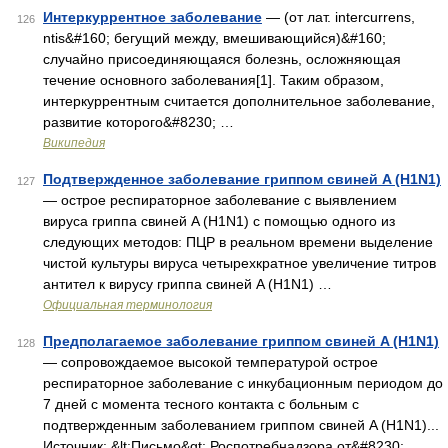
Интеркуррентное заболевание
— (от лат. intercurrens,
126
ntis&#160; бегущий между, вмешивающийся)&#160;
случайно присоединяющаяся болезнь, осложняющая
течение основного заболевания[1]. Таким образом,
интеркуррентным считается дополнительное заболевание,
развитие которого&#8230; …
Википедия
Подтвержденное заболевание гриппом свиней A (H1N1)
127
— острое респираторное заболевание с выявлением
вируса гриппа свиней A (H1N1) с помощью одного из
следующих методов: ПЦР в реальном времени выделение
чистой культуры вируса четырехкратное увеличение титров
антител к вирусу гриппа свиней A (H1N1) …
Официальная терминология
Предполагаемое заболевание гриппом свиней A (H1N1)
128
— сопровождаемое высокой температурой острое
респираторное заболевание с инкубационным периодом до
7 дней с момента тесного контакта с больным с
подтвержденным заболеванием гриппом свиней A (H1N1)...
Источник: &lt;Письмо&gt; Роспотребнадзора от&#8230; …