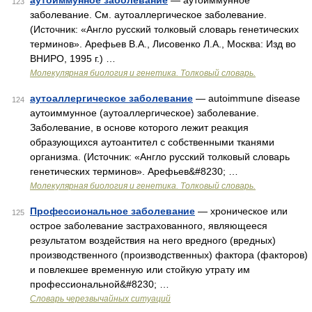
аутоиммунное заболевание
— аутоиммунное
123
заболевание. См. аутоаллергическое заболевание.
(Источник: «Англо русский толковый словарь генетических
терминов». Арефьев В.А., Лисовенко Л.А., Москва: Изд во
ВНИРО, 1995 г.) …
Молекулярная биология и генетика. Толковый словарь.
аутоаллергическое заболевание
— autoimmune disease
124
аутоиммунное (аутоаллергическое) заболевание.
Заболевание, в основе которого лежит реакция
образующихся аутоантител с собственными тканями
организма. (Источник: «Англо русский толковый словарь
генетических терминов». Арефьев&#8230; …
Молекулярная биология и генетика. Толковый словарь.
Профессиональное заболевание
— хроническое или
125
острое заболевание застрахованного, являющееся
результатом воздействия на него вредного (вредных)
производственного (производственных) фактора (факторов)
и повлекшее временную или стойкую утрату им
профессиональной&#8230; …
Словарь черезвычайных ситуаций